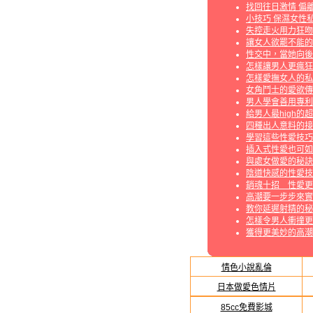
找回往日激情 偏
小技巧 保濕女性
失控走火用力狂吻
讓女人欲罷不能的
性交中，當她向後
怎樣讓男人更瘋狂
怎樣愛撫女人的私
女角鬥士的愛欲傳
男人學會善用專利
給男人最high的
四種出人意料的接
學習這些性愛技巧
插入式性愛也可如
與處女做愛的秘訣
陰道快感的性愛技
銷魂十招 性愛更
高潮要一步步來實
教你延遲射精的秘
怎樣令男人衝撞更
獲得更美妙的高潮
情色小說亂倫
日本做愛色情片
85cc免費影城