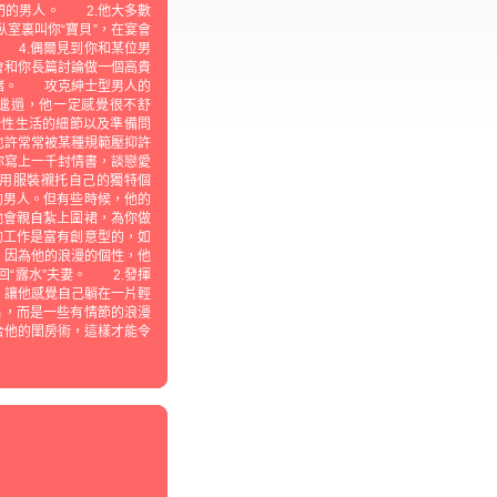
門的男人。 2.他大多數
室裏叫你“寶貝”，在宴會
 4.偶爾見到你和某位男
會和你長篇討論做一個高貴
情緒。 攻克紳士型男人的
邋遢，他一定感覺很不舒
些性生活的細節以及準備問
也許常常被某種規範壓抑許
你寫上一千封情書，談戀愛
用服裝襯托自己的獨特個
的男人。但有些時候，他的
他會親自紮上圍裙，為你做
的工作是富有創意型的，如
，因為他的浪漫的個性，他
“露水”夫妻。 2.發揮
，讓他感覺自己躺在一片輕
片，而是一些有情節的浪漫
合他的閨房術，這樣才能令