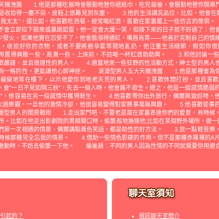
機洩露 1.他是那種吃飯時會殷勤地替你遞紙巾，吃完飯後，會殷勤地替你開車
是收拾得一塵不染，皮鞋上很難見到灰塵。 3.他的生活講究品位，比如，他會在臥
是我太太”，還比如，他喜歡吃西餐，經常喝紅酒，喜歡在家裏擺上一些仿古的傢俱。
不會立即拉下臉來或暴跳如雷，他一定會大度一笑，但接下來的日子就不好過了：他
少發火，如果他實在忍受不了，他會臉漲得通紅，嘴唇烏青——他善於克制自己的
前，收拾好你的衣物，或者不要將避孕套等隨地亂扔，他注重生活細節，假如你很
佈置得典雅一些，高貴一些，上床前，不妨喝一杯紅酒助助興。 3.和他討論一
歡嚴謹，並且很理性的男人。 4.適當地來一些狂野的性活動方式，紳士型的男人
拘一格的性，更能讓他心醉神迷。 浪漫型男人五大天機洩露 1.他是那種會為
，癡癡地等在樓下，以示他愛你到地老天荒的男人。 2.喜歡休閒打扮，並且喜歡
，會“一日不見如隔三秋”，失去一個人時，他會痛不欲生。總之，他是一個感情脆弱
葉”，很容易在另一段感情中獲得新生。 4.他喜歡帶你出外旅行，偶爾興致好時，
他太過樂觀，一旦他的激情冷卻，他很容易變得對家務事毫無興趣。 5.他喜歡從事
型男人的閨房戰術 1.走出家門吧，不要老是窩在家裏表達你們的愛意，有時候
所。比如在他走出影劇院的黑暗關口時，偷襲般地撫摸他;比如在某個野外場所，做一回
們第一次相遇的情景，偶爾講點黃色笑話，都是助性的好方法。 3.放一點輕音樂
時候那種完全忘我的情景。 4.借助一些情色影碟的作用。但不是那種赤裸裸的A
激動時，不妨去偷襲一下他。 編後語：不同的男人因為性情的不同就需要你用適
引起的？
視訊聊天室簡介