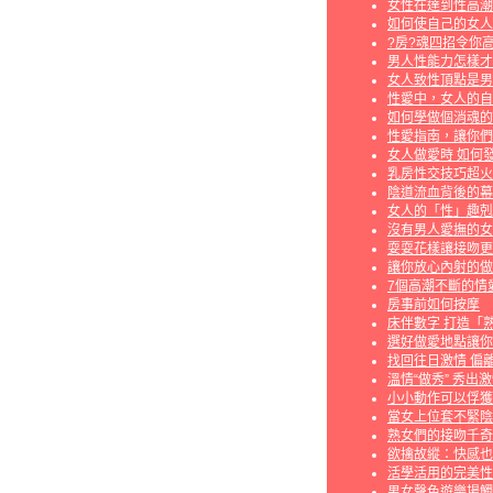
女性在達到性高潮
如何使自己的女人
?房?魂四招令你高
男人性能力怎樣才
女人致性頂點是男
性愛中，女人的自
如何學做個消魂的
性愛指南，讓你們
女人做愛時 如何
乳房性交技巧超火
陰道流血背後的幕
女人的「性」趣剋
沒有男人愛撫的女
耍耍花樣讓接吻更
讓你放心內射的做
7個高潮不斷的情
房事前如何按摩
床伴數字 打造「
選好做愛地點讓你
找回往日激情 偏
溫情“做秀” 秀出
小小動作可以俘獲
當女上位套不緊陰
熟女們的接吻千奇
欲擒故縱：快感也
活學活用的完美性
男女聲色遊樂場觸