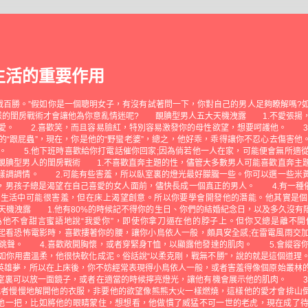
生活的重要作用
百戰百勝。”假如你是一個聰明女子，有沒有試著問一下，你對自己的男人足夠瞭解嗎?
樣的閨房戰術才會讓他為你意亂情迷呢? 靦腆型男人五大天機洩露 1.不愛張揚
愛。 2.喜歡笑，而且容易臉紅，特別容易激發你的母性欲望，想要呵護他。 3
的“跟屁蟲”，現在，你是他的“野蠻老婆”，總之，他好乖，乖得讓你不忍心去傷害他
。 5.他下班時喜歡給你打電話催你回家;因為倘若他一人在家，可能便會無所適
腆型男人的閨房戰術 1.不喜歡直奔主題的性，儘管大多數男人可能喜歡直奔主
一樣調調情。 2.可能有些害羞，所以臥室裏的燈光最好朦朧一些。你可以選一些
吧，男孩子總是渴望在自己喜愛的女人面前，儘快長成一個真正的男人。 4.有一種俗
實生活中可能很害羞，但在床上渴望創意。所以你要學會開發他的潛能。他其實是個
機洩露 1.他有80%的時候記不得你的生日、你們的結婚紀念日，以及多久沒有
為他不會甜言蜜語地說“我愛你”，即使你拿刀逼在他的脖子上。但你又總是離不開
起看恐怖電影時，喜歡摟著你的腰，讓你小鳥依人一般，頗具安全感;在雷電風雨交
跳聲。 4.喜歡敞開胸懷，或者穿緊身T恤，以顯露他發達的肌肉。 5.會縱容
如你用盡溫柔，他很快軟化成泥。俗話說“以柔克剛，戰無不勝”，說的就是這個道
英雄夢，所以在上床後，你不妨經常表現得小鳥依人一般，或者害羞得像個原始叢林
室裏可以放一面鏡子，或者在適當的時候擰亮燈光，讓他有機會展示他的肌肉。 3
或者慢慢地解開他的衣服，非要他的欲望像熊熊大火一樣燃燒，這樣他的愛才會排山
戀他一把，比如將他的眼睛蒙住，想想看，他做慣了威猛不可一世的老虎，現在成了