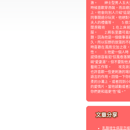
激。 紳士型男人五大天
時候喜歡穿西裝，而且總
上，他會向別人介紹“這
同事開過分玩笑，他絕對
夫人的禮儀等。 5.很
閨房戰術 1.在上床
服。 2.將臥室盡可能
題，因為他是一個做事喜
久，所以狂野的放蕩的不
時喜歡在風雨交加之夜
性。 3.他愛一個人時
感情很容易如“狂風卷落
碗“愛妻湯”，但不要對
藝術工作等。 攻克浪漫
也許喜歡一些更刺激的場
語言的作用。回憶一下你
柔的沙灘上，或者回到小
的愛情片，當他感動或者
你們更和諧更“性”福。"
乳腺增生病是怎樣