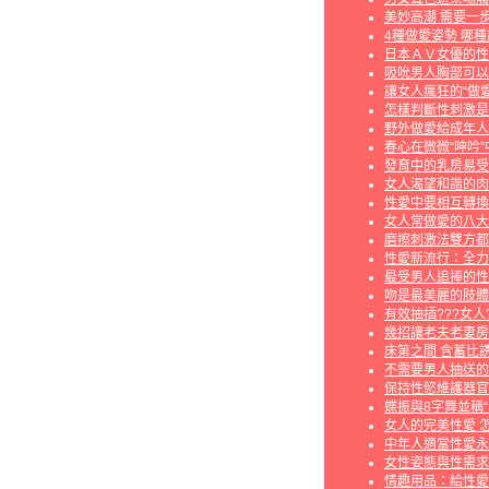
美妙高潮 需要一
4種做愛姿勢 哪
日本ＡＶ女優的性
吸吮男人胸部可以
讓女人瘋狂的“做愛
怎樣判斷性刺激是
野外做愛給成年人
春心在微微“呻吟”
發育中的乳房易受
女人渴望和諧的肉
性愛中要相互轉換
女人常做愛的八大
磨擦刺激法雙方都
性愛新流行：全力
最受男人追捧的性
吻是最美麗的肢體
有效抽插???女人
幾招讓老夫老妻房
床第之間 含蓄比
不需要男人抽送的
保持性慾維護器官
蝶振與8字舞並稱
女人的完美性愛 
中年人適當性愛永
女性姿態與性需求
情趣用品：給性愛