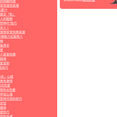
的明顯特徵
常常達到高潮
潮??
算走「熊」
人的粗野
然呻吟“技巧
女人！
激情享受快樂高潮
發揮魅力征服男人
辣
後黑手
星
人容易枯萎
銷魂
愛姿勢
愛技巧
熟女」心經
更有激情
離式性愛
激情秀出性趣
伴侶心魂
莖時可用的技巧
百怪
適用
愛技巧
發性高潮