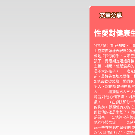
性愛對健康
"俗話說：“知己知彼，
上喜歡你怎樣表現嗎?怎
偷地拉拉你的手，以示喜
孩子，青春期是姐姐身後
主義，相反，他是溫柔的
長不大的孩子。 攻克靦
前，最好先像埃及豔後
3.他喜歡被鼓勵，想想
男人，說的就是他在現
人。 粗獷型男人五大天
總是對他心懷不滿，因
氣。 3.在影院和你一
的胸前，傾聽他有力的心
即使他的確是生氣了，假
房戰術 1.他經常有著
他的征服欲望。 2.臥
玩一些在黑暗中追逐的.
以“反其道而行之”，虐