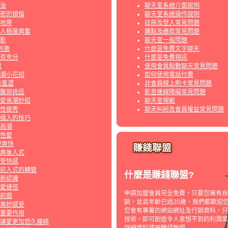
治
聊天室系統介面說明
密的煩惱
聊天室系統操作說明
地帶
註冊及登入常見問題
人極度興奮
購點及繳款常見問題
影
聊天室一般問題
刺激
什麼是免費文字聊天
否充分
什麼是免費視訊
電
使用會員點數聊天常見問題
潮小花招
如何使用電話付費
該羞澀
非會員線上刷卡常見問題
腹部挑逗
影音連線障礙常見問題
愛高潮妙招
聊天室規範
?性做秀
聊天糾紛及會員權益常見問題
插入的技巧
高潮
性愛
更爽快
典後入式
受快感
前入式的轉變
什麼是賺錢聯盟?
新認識
愛捷徑
申請加盟會員完全免費，只要您擁有自
前戲
銷，並且年齡已過20歲，我們都歡迎
美妙感受
您會有專屬的網站網址及行銷資料，只
重要作用
技術，即可創造令人意想不到的利潤業
讓愛更加悠久纏綿
詳細資料請按
賺錢聯盟