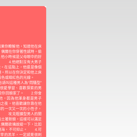
如果你瞭解他，知道他在床
，偶爾在你穿著性感時，偷
.他小時候是父母眼中的好
。 4.他絕對沒有大男子
從。在這點上，他還是像個
題。所以在你決定和他上床
米黃色或暗紅色的光線。
語叫這種男人為“悶騷型”
很愛學習、喜歡探索的男
陪你回娘家了。 2.你會
他，因為他渾身都是男子
加之夜，他喜歡讓你靠在他
你的一次又一次的小性子，
理。 攻克粗獷型男人的閨
的土著新娘，這樣可以滿足
.偶爾欲擒故縱一下，比如
倒海，不可抑止。 4.可
待宰的羔羊，一定感覺很刺