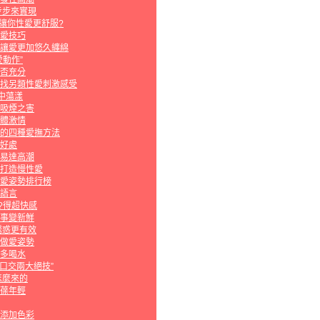
步步來實現
種讓你性愛更舒服?
愛技巧
讓愛更加悠久纏綿
動作”
否充分
找另類性愛刺激感受
中蕩漾
吸煙之害
體激情
的四種愛撫方法
好處
易達高潮
打造慢性愛
愛姿勢排行榜
語言
?得超快感
事變新鮮
誘惑更有效
做愛姿勢
多喝水
“口交兩大絕技”
怎麼來的
葆年輕
添加色彩