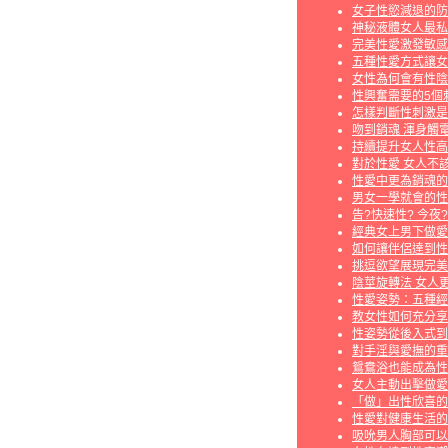
女子性慾減退的防
神秘液體女人最私
完美性愛激發敏感
五種性愛方式讓女
女性為何會有性陰
性興奮需要的5個
怎樣判斷性刺激是
吻到銷魂 渾身觸
持續提升女人性高
對於性愛 女人不
性愛中更為銷魂的
男女一學就會的性
告?快速性? 今夜
經典女上男下做愛
如何讓伴侶達到性
挑逗欲望展現完美
陰莖旋轉法 女人
性愛姿勢：五種經
教女性如何充分享
性姿勢從後入式到
對手淫與愛撫的重
鴛鴦浴也能成為性
女人主動出擊做愛
「做」出性欣喜的
性愛對健康生活的
吸吮男人胸部可以